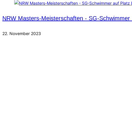
NRW Masters-Meisterschaften - SG-Schwimmer a
22. November 2023
Herzlich Willkommen bei der Internetpräsenz
des Schwimmverein Gladbeck von 1913 e.V.