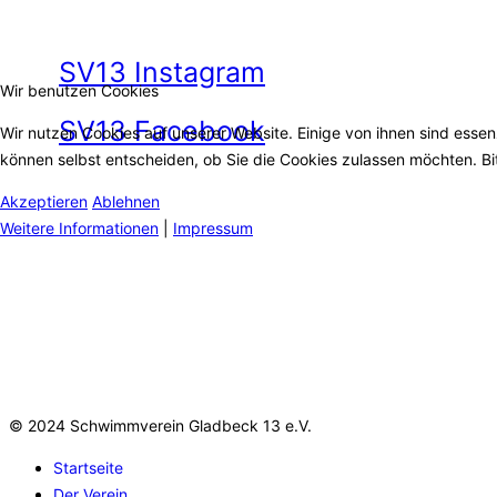
E-Mail: geschaeftsstelle@sv13.de
SV13 Instagram
Wir benutzen Cookies
SV13 Facebook
Wir nutzen Cookies auf unserer Website. Einige von ihnen sind essen
können selbst entscheiden, ob Sie die Cookies zulassen möchten. Bit
Akzeptieren
Ablehnen
Öffnungszeiten
Weitere Informationen
|
Impressum
Dienstag:15:00 bis 17:30 Uhr
Donnerstag:10:00 bis 14:00 Uhr
Freitag:10:00 bis14:00 Uhr
© 2024 Schwimmverein Gladbeck 13 e.V.
Startseite
Der Verein